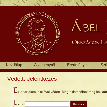
Kezdőlap
A versenyről
Eredmények
Szö
Védett: Jelentkezés
E
z a tartalom jelszóval védett. Megtekintéséhez meg kell adni
J
elszó: