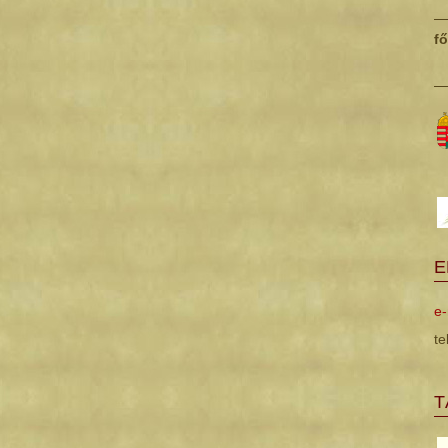
f
E
e-
te
T