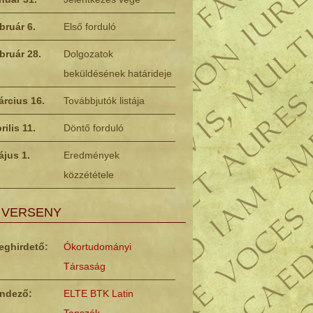
bruár 6.
Első forduló
bruár 28.
Dolgozatok
beküldésének határideje
árcius 16.
Továbbjutók listája
rilis 11.
Döntő forduló
ájus 1.
Eredmények
közzététele
 VERSENY
eghirdető:
Ókortudományi
Társaság
endező:
ELTE BTK Latin