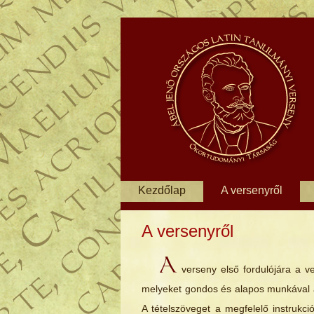
Kezdőlap
A versenyről
A versenyről
A
verseny első fordulójára a v
melyeket gondos és alapos munkával a
A tételszöveget a megfelelő instrukci