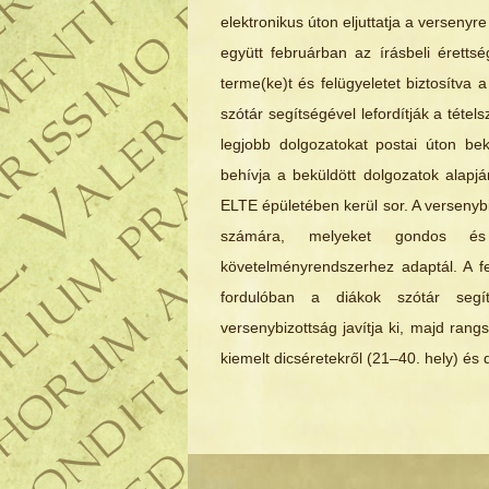
elektronikus úton eljuttatja a versenyre 
együtt februárban az írásbeli érettség
terme(ke)t és felügyeletet biztosítva
szótár segítségével lefordítják a tétel
legjobb dolgozatokat postai úton bek
behívja a beküldött dolgozatok alapjá
ELTE épületében kerül sor. A versenybi
számára, melyeket gondos és
követelményrendszerhez adaptál. A fel
fordulóban a diákok szótár segít
versenybizottság javítja ki, majd rang
kiemelt dicséretekről (21–40. hely) és 