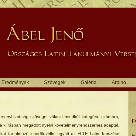
Eredmények
Szövegek
Galéria
Arpino
ersenybizottság szöveget választ mindkét kategória számára,
F
 kiírásban megadott nyelvi követelményrendszerhez adaptál.
ókat tartalmazó kísérőlevéllel együtt az ELTE Latin Tanszéke
ja