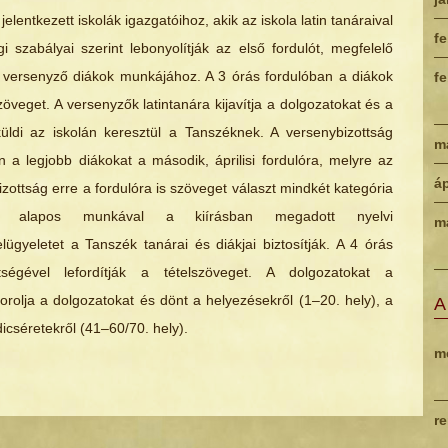
jelentkezett iskolák igazgatóihoz, akik az iskola latin tanáraival
fe
i szabályai szerint lebonyolítják az első fordulót, megfelelő
 a versenyző diákok munkájához. A 3 órás fordulóban a diákok
fe
szöveget. A versenyzők latintanára kijavítja a dolgozatokat és a
üldi az iskolán keresztül a Tanszéknek. A versenybizottság
m
n a legjobb diákokat a második, áprilisi fordulóra, melyre az
áp
zottság erre a fordulóra is szöveget választ mindkét kategória
 alapos munkával a kiírásban megadott nyelvi
m
ügyeletet a Tanszék tanárai és diákjai biztosítják. A 4 órás
ségével lefordítják a tételszöveget. A dolgozatokat a
sorolja a dolgozatokat és dönt a helyezésekről (1–20. hely), a
A
dicséretekről (41–60/70. hely).
m
r