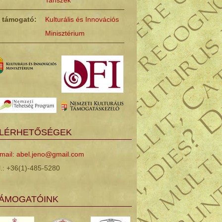
Tanszék
ő támogató:
Kulturális és Innovációs
Minisztérium
LÉRHETŐSÉGEK
mail: abel.jeno@gmail.com
l.: +36(1)-485-5280
ÁMOGATÓINK