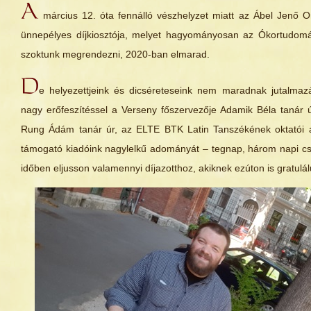
A
március 12. óta fennálló vészhelyzet miatt az Ábel Jenő 
ünnepélyes díjkiosztója, melyet hagyományosan az Ókortudom
szoktunk megrendezni, 2020-ban elmarad.
D
e helyezettjeink és dicséreteseink nem maradnak jutalmazá
nagy erőfeszítéssel a Verseny főszervezője Adamik Béla tanár ú
Rung Ádám tanár úr, az ELTE BTK Latin Tanszékének oktatói a 
támogató kiadóink nagylelkű adományát – tegnap, három napi c
időben eljusson valamennyi díjazotthoz, akiknek ezúton is gratulál