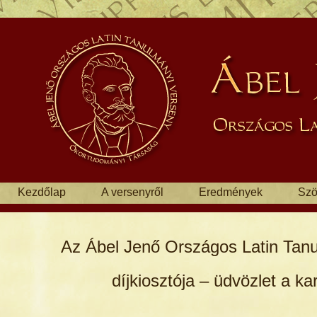
Kezdőlap
A versenyről
Eredmények
Szö
Az Ábel Jenő Országos Latin Tan
díjkiosztója – üdvözlet a ka