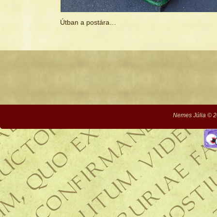
Útban a postára…
Nemes Júlia © 2