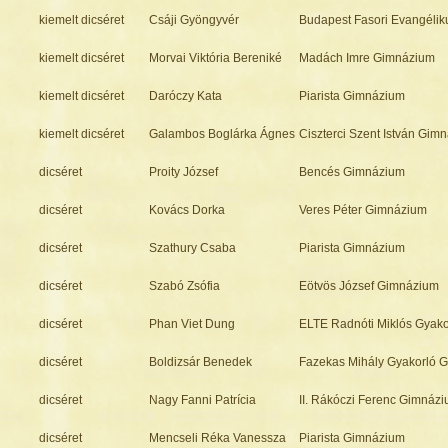
kiemelt dicséret
Csáji Gyöngyvér
Budapest Fasori Evangéli
kiemelt dicséret
Morvai Viktória Bereniké
Madách Imre Gimnázium
kiemelt dicséret
Daróczy Kata
Piarista Gimnázium
kiemelt dicséret
Galambos Boglárka Ágnes
Ciszterci Szent István Gim
dicséret
Proity József
Bencés Gimnázium
dicséret
Kovács Dorka
Veres Péter Gimnázium
dicséret
Szathury Csaba
Piarista Gimnázium
dicséret
Szabó Zsófia
Eötvös József Gimnázium
dicséret
Phan Viet Dung
ELTE Radnóti Miklós Gyak
dicséret
Boldizsár Benedek
Fazekas Mihály Gyakorló 
dicséret
Nagy Fanni Patrícia
II. Rákóczi Ferenc Gimnáz
dicséret
Mencseli Réka Vanessza
Piarista Gimnázium