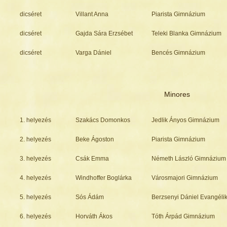
dicséret
Villant Anna
Piarista Gimnázium
dicséret
Gajda Sára Erzsébet
Teleki Blanka Gimnázium
dicséret
Varga Dániel
Bencés Gimnázium
Minores
1. helyezés
Szakács Domonkos
Jedlik Ányos Gimnázium
2. helyezés
Beke Ágoston
Piarista Gimnázium
3. helyezés
Csák Emma
Németh László Gimnázium
4. helyezés
Windhoffer Boglárka
Városmajori Gimnázium
5. helyezés
Sós Ádám
Berzsenyi Dániel Evangél
6. helyezés
Horváth Ákos
Tóth Árpád Gimnázium