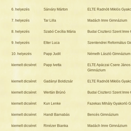
6. helyezés
Sárváry Márton
ELTE Radnóti Miklós Gyak
7. helyezés
Tar Lilla
Madách Imre Gimnázium
8. helyezés
Szabó Cecília Mária
Budai Ciszterci Szent Imr
9. helyezés
Elter Luca
Szentendrei Református G
10. helyezés
Papp Judit
Németh László Gimnázium
kiemelt dicséret
Papp Ivetta
ELTE Apáczai Csere János
Gimnázium
kiemelt dicséret
Gadányi Boldizsár
ELTE Radnóti Miklós Gyak
kiemelt dicséret
Wertán Brúnó
Budai Ciszterci Szent Imr
kiemelt dicséret
Kun Lenke
Fazekas Mihály Gyakorló 
kiemelt dicséret
Handl Barnabás
Bencés Gimnázium
kiemelt dicséret
Rinézer Bianka
Madách Imre Gimnázium