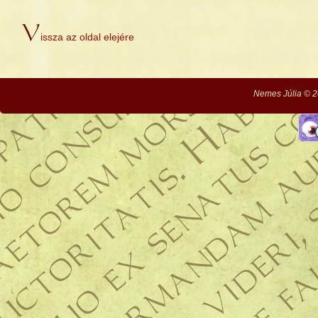
V
issza az oldal elejére
Nemes Júlia © 2