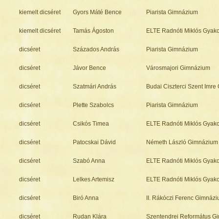
kiemelt dicséret
Gyors Máté Bence
Piarista Gimnázium
kiemelt dicséret
Tamás Ágoston
ELTE Radnóti Miklós Gyak
dicséret
Százados András
Piarista Gimnázium
dicséret
Jávor Bence
Városmajori Gimnázium
dicséret
Szatmári András
Budai Ciszterci Szent Imr
dicséret
Plette Szabolcs
Piarista Gimnázium
dicséret
Csikós Timea
ELTE Radnóti Miklós Gyak
dicséret
Patocskai Dávid
Németh László Gimnázium
dicséret
Szabó Anna
ELTE Radnóti Miklós Gyak
dicséret
Lelkes Artemisz
ELTE Radnóti Miklós Gyak
dicséret
Biró Anna
II. Rákóczi Ferenc Gimnáz
dicséret
Rudan Klára
Szentendrei Református G