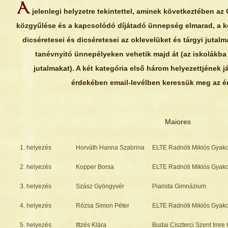
A
jelenlegi helyzetre tekintettel, aminek következtében a
közgyűlése és a kapcsolódó díjátadó ünnepség elmarad, a két
dicséretesei és dicséretesei az oklevelüket és tárgyi jutalm
tanévnyitó ünnepélyeken vehetik majd át (az iskolákba 
jutalmakat). A két kategória első három helyezettjének 
érdekében email-levélben keressük meg az éri
Maiores
1. helyezés
Horváth Hanna Szabrina
ELTE Radnóti Miklós Gyak
2. helyezés
Kopper Borsa
ELTE Radnóti Miklós Gyak
3. helyezés
Szász Gyöngyvér
Piarista Gimnázium
4. helyezés
Rózsa Simon Péter
ELTE Radnóti Miklós Gyak
5. helyezés
Ittzés Klára
Budai Ciszterci Szent Imr