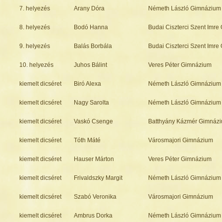
7. helyezés
Arany Dóra
Németh László Gimnázium
8. helyezés
Bodó Hanna
Budai Ciszterci Szent Imr
9. helyezés
Balás Borbála
Budai Ciszterci Szent Imr
10. helyezés
Juhos Bálint
Veres Péter Gimnázium
kiemelt dicséret
Biró Alexa
Németh László Gimnázium
kiemelt dicséret
Nagy Sarolta
Németh László Gimnázium
kiemelt dicséret
Vaskó Csenge
Batthyány Kázmér Gimnáz
kiemelt dicséret
Tóth Máté
Városmajori Gimnázium
kiemelt dicséret
Hauser Márton
Veres Péter Gimnázium
kiemelt dicséret
Frivaldszky Margit
Németh László Gimnázium
kiemelt dicséret
Szabó Veronika
Városmajori Gimnázium
kiemelt dicséret
Ambrus Dorka
Németh László Gimnázium