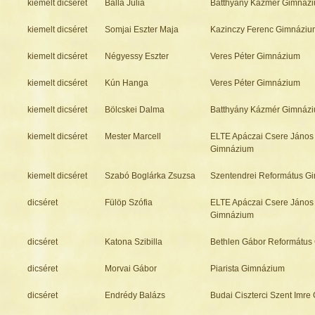
kiemelt dicséret
Balla Júlia
Batthyány Kázmér Gimnáz
kiemelt dicséret
Somjai Eszter Maja
Kazinczy Ferenc Gimnázi
kiemelt dicséret
Négyessy Eszter
Veres Péter Gimnázium
kiemelt dicséret
Kún Hanga
Veres Péter Gimnázium
kiemelt dicséret
Bölcskei Dalma
Batthyány Kázmér Gimnáz
kiemelt dicséret
Mester Marcell
ELTE Apáczai Csere János
Gimnázium
kiemelt dicséret
Szabó Boglárka Zsuzsa
Szentendrei Református G
dicséret
Fülöp Szófia
ELTE Apáczai Csere János
Gimnázium
dicséret
Katona Szibilla
Bethlen Gábor Református
dicséret
Morvai Gábor
Piarista Gimnázium
dicséret
Endrédy Balázs
Budai Ciszterci Szent Imr