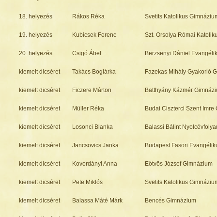
18. helyezés
Rákos Réka
Svetits Katolikus Gimnáziu
19. helyezés
Kubicsek Ferenc
Szt. Orsolya Római Katoli
20. helyezés
Csigó Ábel
Berzsenyi Dániel Evangél
kiemelt dicséret
Takács Boglárka
Fazekas Mihály Gyakorló 
kiemelt dicséret
Ficzere Márton
Batthyány Kázmér Gimnáz
kiemelt dicséret
Müller Réka
Budai Ciszterci Szent Imr
kiemelt dicséret
Losonci Blanka
Balassi Bálint Nyolcévfol
kiemelt dicséret
Jancsovics Janka
Budapest Fasori Evangéli
kiemelt dicséret
Kovordányi Anna
Eötvös József Gimnázium
kiemelt dicséret
Pete Miklós
Svetits Katolikus Gimnáziu
kiemelt dicséret
Balassa Máté Márk
Bencés Gimnázium