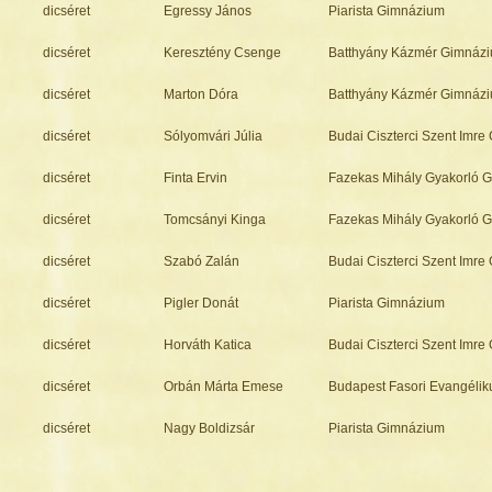
dicséret
Egressy János
Piarista Gimnázium
dicséret
Keresztény Csenge
Batthyány Kázmér Gimnáz
dicséret
Marton Dóra
Batthyány Kázmér Gimnáz
dicséret
Sólyomvári Júlia
Budai Ciszterci Szent Imr
dicséret
Finta Ervin
Fazekas Mihály Gyakorló 
dicséret
Tomcsányi Kinga
Fazekas Mihály Gyakorló 
dicséret
Szabó Zalán
Budai Ciszterci Szent Imr
dicséret
Pigler Donát
Piarista Gimnázium
dicséret
Horváth Katica
Budai Ciszterci Szent Imr
dicséret
Orbán Márta Emese
Budapest Fasori Evangéli
dicséret
Nagy Boldizsár
Piarista Gimnázium