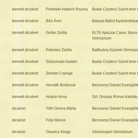
kiemelt dicséret
Porteleki-Helbich Rozina
Budai Ciszterci Szent Imr
kiemelt dicséret
Bíró Áron
Balassi Bálint Nyolcévfol
kiemelt dicséret
Guller Zsófia
ELTE Apáczai Csere János
Gimnázium
kiemelt dicséret
Potoniec Zsófia
Batthyány Kázmér Gimnáz
kiemelt dicséret
Sólyomvári Katalin
Budai Ciszterci Szent Imr
kiemelt dicséret
Zimmer Csenge
Budai Ciszterci Szent Imr
kiemelt dicséret
Horváth Boldizsár
Berzsenyi Dániel Evangél
kiemelt dicséret
Holpár Anna
Szt. Orsolya Római Katoli
dicséret
Tóth Dorina Márta
Berzsenyi Dániel Evangél
dicséret
Folyi Bence
Berzsenyi Dániel Evangél
dicséret
Oravecz Kinga
Városmajori Gimnázium