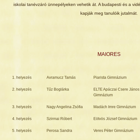
iskolai tanévzáró ünnepélyeken vehetik át. A budapesti és a vidéki
kapják meg tanulóik jutalmát.
MAIORES
1. helyezés
Avramucz Tamás
Piarista Gimnázium
2. helyezés
Tűz Boglárka
ELTE Apáczai Csere János
Gimnázium
3. helyezés
Nagy Angelina Zsófia
Madách Imre Gimnázium
4. helyezés
Szirmai Róbert
Eötvös József Gimnázium
5. helyezés
Perosa Sandra
Veres Péter Gimnázium