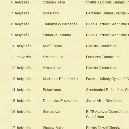
6. helyezés
Szemán Réka
Svetits Katolikus Gimnáziu
7. helyezés
Boa Patrik
Berzsenyi Dániel Evangél
8. helyezés
Thuránszky Barnabás
Budai Ciszterci Szent Imr
9. helyezés
Simon Zsuzsanna
Budai Ciszterci Szent Imr
10. helyezés
Máté Csaba
Piarista Gimnázium
11. helyezés
Szikora Luca
Ferences Gimnázium
12. helyezés
Szász Keve
Piarista Gimnázium
13. helyezés
Martinusz Róbert Márk
Fazekas Mihály Gyakorló 
14. helyezés
Bokor Anna
Szentendrei Református G
15. helyezés
Dorotovics Zsuzsanna
József Attila Gimnázium
16. helyezés
Seress Iván
ELTE Apáczai Csere János
Gimnázium
17. helyezés
Strausz Kata
Eötvös József Gimnázium