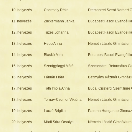
10. helyezés
Csermely Réka
Premontrei Szent Norbert
11. helyezés
Zuckermann Janka
Budapest Fasori Evangéli
12. helyezés
Tüzes Johanna
Budapest Fasori Evangéli
13. helyezés
Hepp Anna
Németh László Gimnázium
14. helyezés
Blaskó Mira
Budapest Fasori Evangéli
15. helyezés
Szentgyörgyi Máté
Szentendrei Református G
16. helyezés
Fábián Flóra
Batthyány Kázmér Gimnáz
17. helyezés
Tóth Imola Anna
Budai Ciszterci Szent Imr
18. helyezés
Tornay-Csomor Viktória
Németh László Gimnázium
19. helyezés
Laczó Brigitta
Patrona Hungariae Gimná
20. helyezés
Módi Sára Orsolya
Németh László Gimnázium