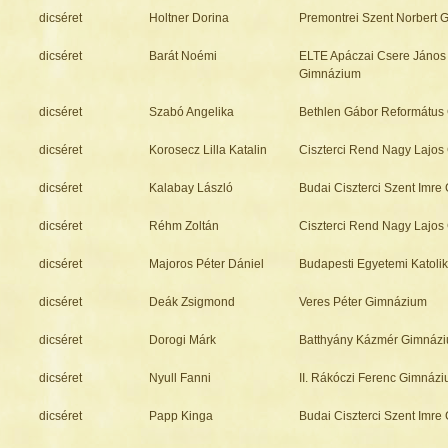
dicséret
Holtner Dorina
Premontrei Szent Norbert
dicséret
Barát Noémi
ELTE Apáczai Csere János
Gimnázium
dicséret
Szabó Angelika
Bethlen Gábor Református
dicséret
Korosecz Lilla Katalin
Ciszterci Rend Nagy Lajo
dicséret
Kalabay László
Budai Ciszterci Szent Imr
dicséret
Réhm Zoltán
Ciszterci Rend Nagy Lajo
dicséret
Majoros Péter Dániel
Budapesti Egyetemi Katol
dicséret
Deák Zsigmond
Veres Péter Gimnázium
dicséret
Dorogi Márk
Batthyány Kázmér Gimnáz
dicséret
Nyull Fanni
II. Rákóczi Ferenc Gimnáz
dicséret
Papp Kinga
Budai Ciszterci Szent Imr