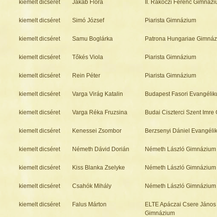
kiemelt dicséret
Jakab Flóra
II. Rákóczi Ferenc Gimnáz
kiemelt dicséret
Simó József
Piarista Gimnázium
kiemelt dicséret
Samu Boglárka
Patrona Hungariae Gimná
kiemelt dicséret
Tőkés Viola
Piarista Gimnázium
kiemelt dicséret
Rein Péter
Piarista Gimnázium
kiemelt dicséret
Varga Virág Katalin
Budapest Fasori Evangéli
kiemelt dicséret
Varga Réka Fruzsina
Budai Ciszterci Szent Imr
kiemelt dicséret
Kenessei Zsombor
Berzsenyi Dániel Evangél
kiemelt dicséret
Németh Dávid Dorián
Németh László Gimnázium
kiemelt dicséret
Kiss Blanka Zselyke
Németh László Gimnázium
kiemelt dicséret
Csahók Mihály
Németh László Gimnázium
kiemelt dicséret
Falus Márton
ELTE Apáczai Csere János
Gimnázium