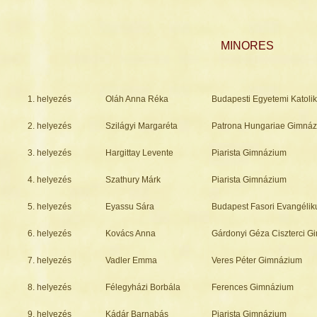
MINORES
1. helyezés
Oláh Anna Réka
Budapesti Egyetemi Katol
2. helyezés
Szilágyi Margaréta
Patrona Hungariae Gimná
3. helyezés
Hargittay Levente
Piarista Gimnázium
4. helyezés
Szathury Márk
Piarista Gimnázium
5. helyezés
Eyassu Sára
Budapest Fasori Evangéli
6. helyezés
Kovács Anna
Gárdonyi Géza Ciszterci 
7. helyezés
Vadler Emma
Veres Péter Gimnázium
8. helyezés
Félegyházi Borbála
Ferences Gimnázium
9. helyezés
Kádár Barnabás
Piarista Gimnázium