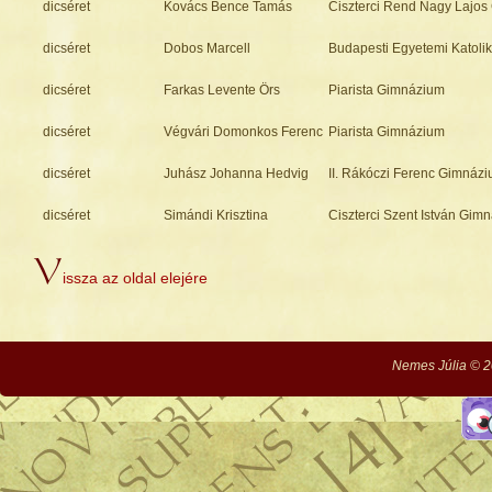
dicséret
Kovács Bence Tamás
Ciszterci Rend Nagy Lajo
dicséret
Dobos Marcell
Budapesti Egyetemi Katol
dicséret
Farkas Levente Örs
Piarista Gimnázium
dicséret
Végvári Domonkos Ferenc
Piarista Gimnázium
dicséret
Juhász Johanna Hedvig
II. Rákóczi Ferenc Gimnáz
dicséret
Simándi Krisztina
Ciszterci Szent István Gim
V
issza az oldal elejére
Nemes Júlia © 2