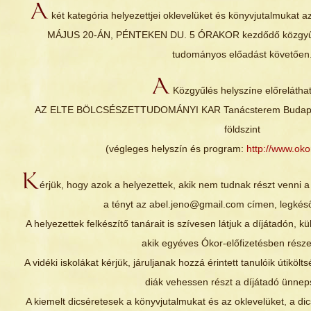
A
két kategória helyezettjei oklevelüket és könyvjutalmukat
MÁJUS 20-ÁN, PÉNTEKEN DU. 5 ÓRAKOR kezdődő közgyűlé
tudományos előadást követően
A
Közgyűlés helyszíne előreláthat
AZ ELTE BÖLCSÉSZETTUDOMÁNYI KAR Tanácsterem Budapest,
földszint
(végleges helyszín és program:
http://www.ok
K
érjük, hogy azok a helyezettek, akik nem tudnak részt venni 
a tényt az abel.jeno@gmail.com címen, legkés
A helyezettek felkészítő tanárait is szívesen látjuk a díjátadón, k
akik egyéves Ókor-előfizetésben rész
A vidéki iskolákat kérjük, járuljanak hozzá érintett tanulóik útiköl
diák vehessen részt a díjátadó ünne
A kiemelt dicséretesek a könyvjutalmukat és az oklevelüket, a di