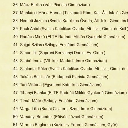
Mácz Etelka (Váci Piarista Gimnázium)
Munkácsi Mária Hanna (Tiszaparti Róm. Kat. Ált. Isk. és Gi
Németi Jázmin (Svetits Katolikus Óvoda, Ált. Isk., Gimn. és K
Pauk Antal (Svetits Katolikus Óvoda, Ált. Isk., Gimn. és Koll.
Radács Mirkó (ELTE Radnóti Miklós Gyakorló Gimnázium)
Sajgó Szilas (Szilágyi Erzsébet Gimnázium)
Simon Lili (Soproni Berzsenyi Dániel Ev. Gimn.)
Szabó Imola (VII. ker. Madách Imre Gimnázium)
Szalontai Réka (Svetits Katolikus Óvoda, Ált. Isk., Gimn. és K
Takács Boldizsár (Budapesti Piarista Gimnázium)
Tasi Viktória (Egyetemi Katolikus Gimnázium)
Tihanyi Bianka (ELTE Radnóti Miklós Gyakorló Gimnázium)
Tímár Máté (Szilágyi Erzsébet Gimnázium)
Varga Lilla (Budai Ciszterci Szent Imre Gimnázium)
Varsányi Benedek (Eötvös József Gimnázium)
Vermes Boglárka (Kazinczy Ferenc Gimnázium, Győr)