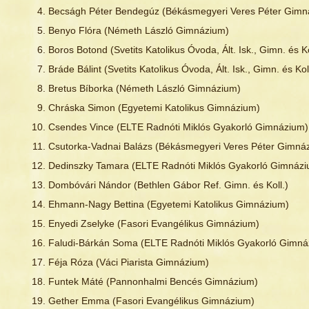
Becságh Péter Bendegúz (Békásmegyeri Veres Péter Gimn
Benyo Flóra (Németh László Gimnázium)
Boros Botond (Svetits Katolikus Óvoda, Ált. Isk., Gimn. és Ko
Bráde Bálint (Svetits Katolikus Óvoda, Ált. Isk., Gimn. és Koll
Bretus Bíborka (Németh László Gimnázium)
Chráska Simon (Egyetemi Katolikus Gimnázium)
Csendes Vince (ELTE Radnóti Miklós Gyakorló Gimnázium)
Csutorka-Vadnai Balázs (Békásmegyeri Veres Péter Gimná
Dedinszky Tamara (ELTE Radnóti Miklós Gyakorló Gimnázi
Dombóvári Nándor (Bethlen Gábor Ref. Gimn. és Koll.)
Ehmann-Nagy Bettina (Egyetemi Katolikus Gimnázium)
Enyedi Zselyke (Fasori Evangélikus Gimnázium)
Faludi-Bárkán Soma (ELTE Radnóti Miklós Gyakorló Gimná
Féja Róza (Váci Piarista Gimnázium)
Funtek Máté (Pannonhalmi Bencés Gimnázium)
Gether Emma (Fasori Evangélikus Gimnázium)