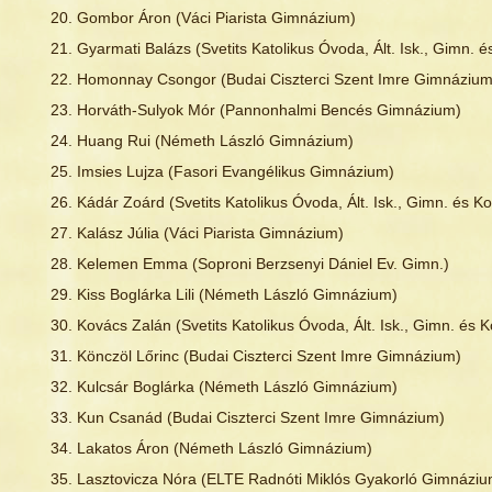
Gombor Áron (Váci Piarista Gimnázium)
Gyarmati Balázs (Svetits Katolikus Óvoda, Ált. Isk., Gimn. és
Homonnay Csongor (Budai Ciszterci Szent Imre Gimnázium
Horváth-Sulyok Mór (Pannonhalmi Bencés Gimnázium)
Huang Rui (Németh László Gimnázium)
Imsies Lujza (Fasori Evangélikus Gimnázium)
Kádár Zoárd (Svetits Katolikus Óvoda, Ált. Isk., Gimn. és Kol
Kalász Júlia (Váci Piarista Gimnázium)
Kelemen Emma (Soproni Berzsenyi Dániel Ev. Gimn.)
Kiss Boglárka Lili (Németh László Gimnázium)
Kovács Zalán (Svetits Katolikus Óvoda, Ált. Isk., Gimn. és Ko
Könczöl Lőrinc (Budai Ciszterci Szent Imre Gimnázium)
Kulcsár Boglárka (Németh László Gimnázium)
Kun Csanád (Budai Ciszterci Szent Imre Gimnázium)
Lakatos Áron (Németh László Gimnázium)
Lasztovicza Nóra (ELTE Radnóti Miklós Gyakorló Gimnáziu