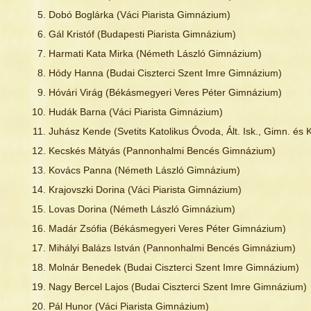
Dobó Boglárka (Váci Piarista Gimnázium)
Gál Kristóf (Budapesti Piarista Gimnázium)
Harmati Kata Mirka (Németh László Gimnázium)
Hódy Hanna (Budai Ciszterci Szent Imre Gimnázium)
Hóvári Virág (Békásmegyeri Veres Péter Gimnázium)
Hudák Barna (Váci Piarista Gimnázium)
Juhász Kende (Svetits Katolikus Óvoda, Ált. Isk., Gimn. és K
Kecskés Mátyás (Pannonhalmi Bencés Gimnázium)
Kovács Panna (Németh László Gimnázium)
Krajovszki Dorina (Váci Piarista Gimnázium)
Lovas Dorina (Németh László Gimnázium)
Madár Zsófia (Békásmegyeri Veres Péter Gimnázium)
Mihályi Balázs István (Pannonhalmi Bencés Gimnázium)
Molnár Benedek (Budai Ciszterci Szent Imre Gimnázium)
Nagy Bercel Lajos (Budai Ciszterci Szent Imre Gimnázium)
Pál Hunor (Váci Piarista Gimnázium)