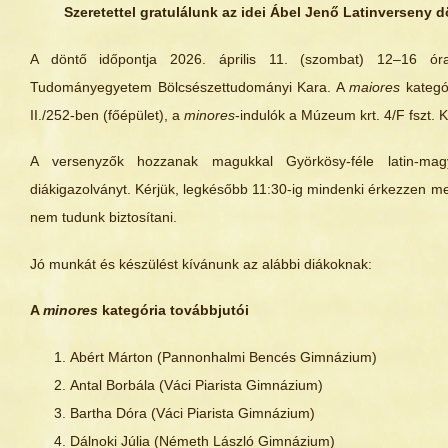
Szeretettel gratulálunk az idei Ábel Jenő Latinverseny 
A döntő időpontja 2026. április 11. (szombat) 12–16 ór
Tudományegyetem Bölcsészettudományi Kara. A
maiores
kategó
II./252-ben (főépület), a
minores
-indulók a Múzeum krt. 4/F fszt.
A versenyzők hozzanak magukkal Györkösy-féle latin-mag
diákigazolványt. Kérjük, legkésőbb 11:30-ig mindenki érkezzen me
nem tudunk biztosítani.
Jó munkát és készülést kívánunk az alábbi diákoknak:
A
minores
kategória továbbjutói
Abért Márton (Pannonhalmi Bencés Gimnázium)
Antal Borbála (Váci Piarista Gimnázium)
Bartha Dóra (Váci Piarista Gimnázium)
Dálnoki Júlia (Németh László Gimnázium)