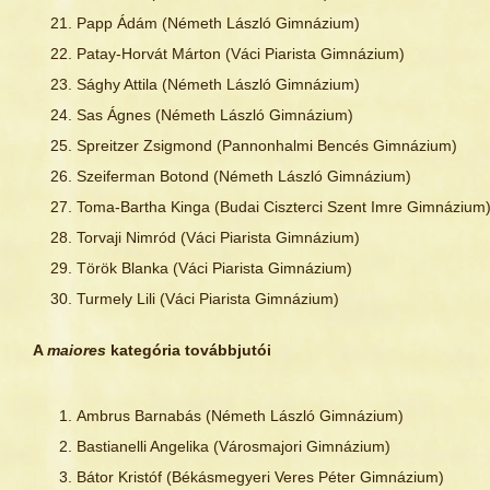
Papp Ádám (Németh László Gimnázium)
Patay-Horvát Márton (Váci Piarista Gimnázium)
Sághy Attila (Németh László Gimnázium)
Sas Ágnes (Németh László Gimnázium)
Spreitzer Zsigmond (Pannonhalmi Bencés Gimnázium)
Szeiferman Botond (Németh László Gimnázium)
Toma-Bartha Kinga (Budai Ciszterci Szent Imre Gimnázium
Torvaji Nimród (Váci Piarista Gimnázium)
Török Blanka (Váci Piarista Gimnázium)
Turmely Lili (Váci Piarista Gimnázium)
A
maiores
kategória továbbjutói
Ambrus Barnabás (Németh László Gimnázium)
Bastianelli Angelika (Városmajori Gimnázium)
Bátor Kristóf (Békásmegyeri Veres Péter Gimnázium)