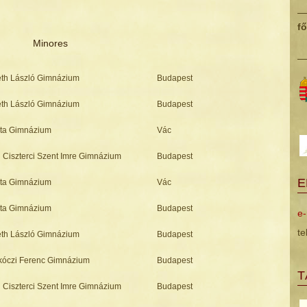
f
Minores
th László Gimnázium
Budapest
th László Gimnázium
Budapest
sta Gimnázium
Vác
 Ciszterci Szent Imre Gimnázium
Budapest
E
sta Gimnázium
Vác
sta Gimnázium
Budapest
e-
te
th László Gimnázium
Budapest
ákóczi Ferenc Gimnázium
Budapest
T
 Ciszterci Szent Imre Gimnázium
Budapest