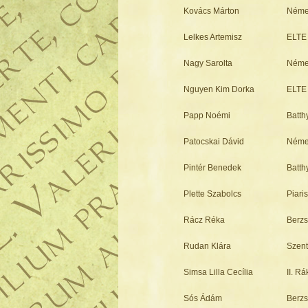
Kovács Márton
Néme
Lelkes Artemisz
ELTE 
Nagy Sarolta
Néme
Nguyen Kim Dorka
ELTE 
Papp Noémi
Batt
Patocskai Dávid
Néme
Pintér Benedek
Batt
Plette Szabolcs
Piari
Rácz Réka
Berzs
Rudan Klára
Szent
Simsa Lilla Cecília
II. R
Sós Ádám
Berzs