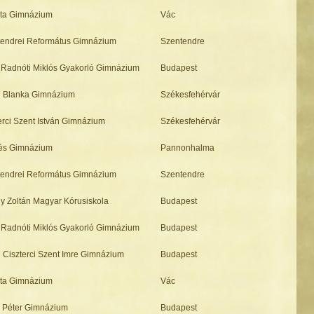
sta Gimnázium
Vác
endrei Református Gimnázium
Szentendre
Radnóti Miklós Gyakorló Gimnázium
Budapest
i Blanka Gimnázium
Székesfehérvár
erci Szent István Gimnázium
Székesfehérvár
és Gimnázium
Pannonhalma
endrei Református Gimnázium
Szentendre
y Zoltán Magyar Kórusiskola
Budapest
Radnóti Miklós Gyakorló Gimnázium
Budapest
 Ciszterci Szent Imre Gimnázium
Budapest
sta Gimnázium
Vác
 Péter Gimnázium
Budapest