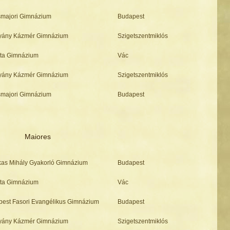
majori Gimnázium
Budapest
hyány Kázmér Gimnázium
Szigetszentmiklós
sta Gimnázium
Vác
hyány Kázmér Gimnázium
Szigetszentmiklós
majori Gimnázium
Budapest
Maiores
as Mihály Gyakorló Gimnázium
Budapest
sta Gimnázium
Vác
est Fasori Evangélikus Gimnázium
Budapest
hyány Kázmér Gimnázium
Szigetszentmiklós