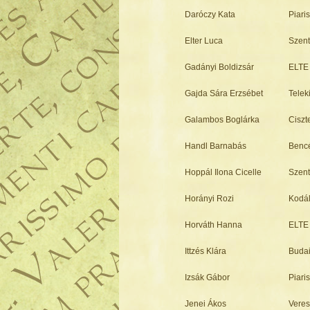
Daróczy Kata
Piari
Elter Luca
Szent
Gadányi Boldizsár
ELTE 
Gajda Sára Erzsébet
Telek
Galambos Boglárka
Ciszt
Handl Barnabás
Benc
Hoppál Ilona Cicelle
Szent
Horányi Rozi
Kodál
Horváth Hanna
ELTE 
Ittzés Klára
Budai
Izsák Gábor
Piari
Jenei Ákos
Veres