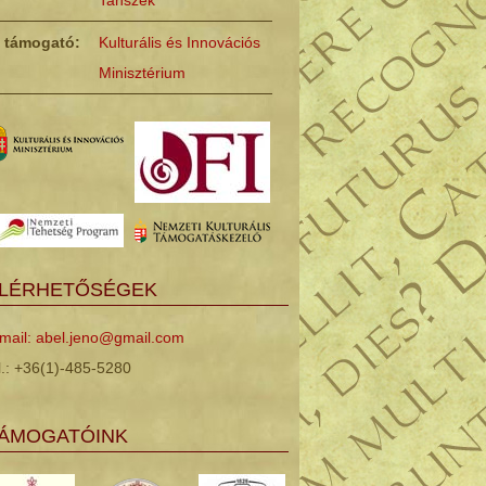
Tanszék
ő támogató:
Kulturális és Innovációs
Minisztérium
LÉRHETŐSÉGEK
mail: abel.jeno@gmail.com
l.: +36(1)-485-5280
ÁMOGATÓINK