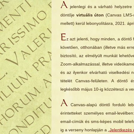
A
jelenlegi és a várható helyzetre
döntője
virtuális úton
(Canvas LMS-re
mellett) kerül lebonyolításra, 2021. áp
E
z azt jelenti, hogy minden, a döntő f
követően, otthonában (illetve más er
biztosító, az elmélyült munkát lehetőv
Zoom-alkalmazással, illetve videókam
és az ilyenkor elvárható viselkedési 
tételét Canvas-felületen. A döntő
legkésőbb május 10-ig közzéteszi a ver
A
Canvas-alapú döntő forduló lebon
érintetteket személyes email-levélbe
email-címük és sms-képes mobil tele
ig a verseny honlapján a „
Jelentkezés 