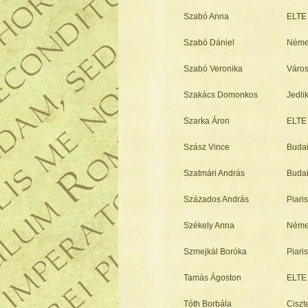
Szabó Anna
ELTE 
Szabó Dániel
Néme
Szabó Veronika
Város
Szakács Domonkos
Jedli
Szarka Áron
ELTE 
Szász Vince
Budai
Szatmári András
Budai
Százados András
Piari
Székely Anna
Néme
Szmejkál Boróka
Piari
Tamás Ágoston
ELTE 
Tóth Borbála
Ciszt