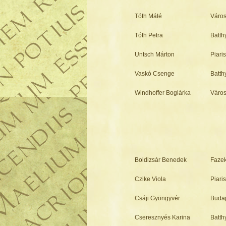
Tóth Máté
Város
Tóth Petra
Batt
Untsch Márton
Piari
Vaskó Csenge
Batt
Windhoffer Boglárka
Város
Boldizsár Benedek
Fazek
Czike Viola
Piari
Csáji Gyöngyvér
Budap
Cseresznyés Karina
Batt