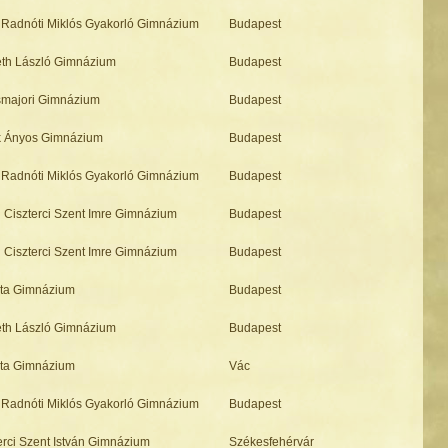
Radnóti Miklós Gyakorló Gimnázium
Budapest
th László Gimnázium
Budapest
majori Gimnázium
Budapest
k Ányos Gimnázium
Budapest
Radnóti Miklós Gyakorló Gimnázium
Budapest
 Ciszterci Szent Imre Gimnázium
Budapest
 Ciszterci Szent Imre Gimnázium
Budapest
sta Gimnázium
Budapest
th László Gimnázium
Budapest
sta Gimnázium
Vác
Radnóti Miklós Gyakorló Gimnázium
Budapest
erci Szent István Gimnázium
Székesfehérvár