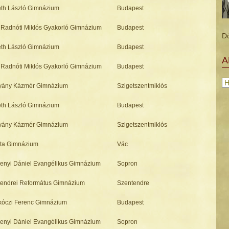
th László Gimnázium
Budapest
Radnóti Miklós Gyakorló Gimnázium
Budapest
D
th László Gimnázium
Budapest
A
Radnóti Miklós Gyakorló Gimnázium
Budapest
Ar
hyány Kázmér Gimnázium
Szigetszentmiklós
th László Gimnázium
Budapest
hyány Kázmér Gimnázium
Szigetszentmiklós
sta Gimnázium
Vác
enyi Dániel Evangélikus Gimnázium
Sopron
endrei Református Gimnázium
Szentendre
ákóczi Ferenc Gimnázium
Budapest
enyi Dániel Evangélikus Gimnázium
Sopron