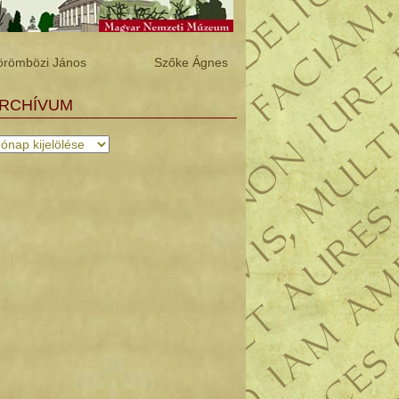
örömbözi János Szőke Ágnes
RCHÍVUM
chívum