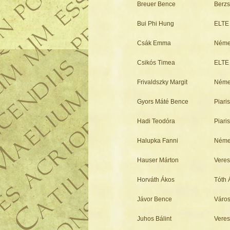
Breuer Bence
Berzs
Bui Phi Hung
ELTE 
Csák Emma
Néme
Csikós Timea
ELTE 
Frivaldszky Margit
Néme
Gyors Máté Bence
Piari
Hadi Teodóra
Piari
Halupka Fanni
Néme
Hauser Márton
Veres
Horváth Ákos
Tóth 
Jávor Bence
Város
Juhos Bálint
Veres