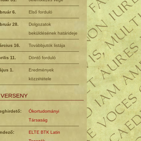
bruár 6.
Első forduló
bruár 28.
Dolgozatok
beküldésének határideje
árcius 16.
Továbbjutók listája
rilis 11.
Döntő forduló
ájus 1.
Eredmények
közzététele
 VERSENY
eghirdető:
Ókortudományi
Társaság
endező:
ELTE BTK Latin