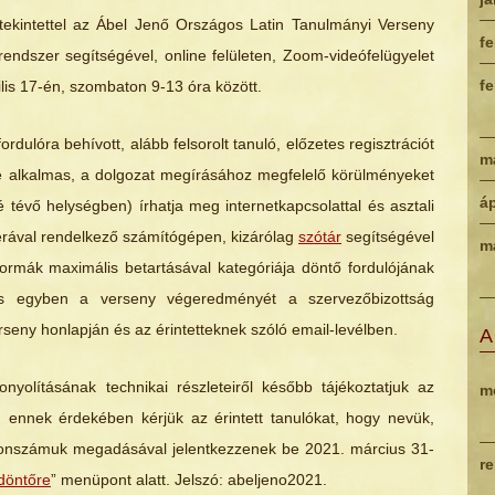
 tekintettel az Ábel Jenő Országos Latin Tanulmányi Verseny
fe
ndszer segítségével, online felületen, Zoom-videófelügyelet
fe
rilis 17-én, szombaton 9-13 óra között.
ordulóra behívott, alább felsorolt tanuló, előzetes regisztrációt
m
re alkalmas, a dolgozat megírásához megfelelő körülményeket
áp
é tévő helységben) írhatja meg internetkapcsolattal és asztali
erával rendelkező számítógépen, kizárólag
szótár
segítségével
m
normák maximális betartásával kategóriája döntő fordulójának
 és egyben a verseny végeredményét a szervezőbizottság
seny honlapján és az érintetteknek szóló email-levélben.
A
yolításának technikai részleteiről később tájékoztatjuk az
m
n: ennek érdekében kérjük az érintett tanulókat, hogy nevük,
fonszámuk megadásával jelentkezzenek be 2021. március 31-
r
döntőre
” menüpont alatt. Jelszó: abeljeno2021.