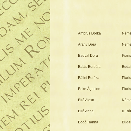
Ambrus Dorka
Néme
Arany Dóra
Néme
Bagyal Dóra
Piari
Balás Borbála
Budai
Bálint Boróka
Piari
Beke Ágoston
Piari
Biró Alexa
Néme
Biró Anna
II. R
Bodó Hanna
Budai