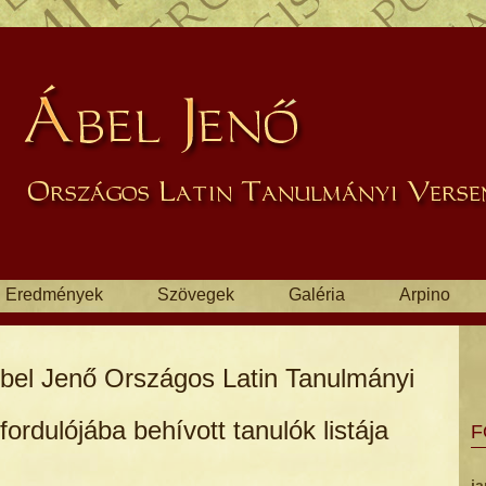
Eredmények
Szövegek
Galéria
Arpino
Ábel Jenő Országos Latin Tanulmányi
rdulójába behívott tanulók listája
F
ja