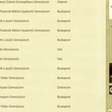
enyi Dániel Evangélikus Gimnázium
Sopron
Radnóti Miklós Gyakorló Gimnázium
Budapest
th László Gimnázium
Budapest
Radnóti Miklós Gyakorló Gimnázium
Budapest
th László Gimnázium
Budapest
sta Gimnázium
Vác
sta Gimnázium
Vác
th László Gimnázium
Budapest
 Péter Gimnázium
Budapest
Árpád Gimnázium
Debrecen
majori Gimnázium
Budapest
 Péter Gimnázium
Budapest